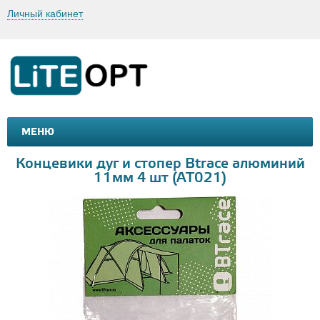
Личный кабинет
МЕНЮ
МАШИНКИ И МОТОЦИКЛЫ
ТОВАРЫ ДЛЯ ТУРИЗМА
Концевики дуг и стопер Btrace алюминий
11мм 4 шт (AT021)