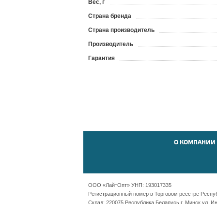
Вес, г
Страна бренда
Страна производитель
Производитель
Гарантия
О КОМПАНИИ
ООО «ЛайтОпт» УНП: 193017335
Регистрационный номер в Торговом реестре Республ
Склад: 220075 Республика Беларусь г. Минск ул. И
Офис: Республика Беларусь г. Минск пр-т Независ