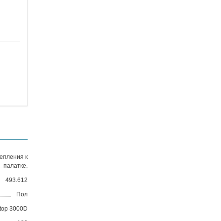
епления к
палатке.
493.612
Пол
Stop 3000D