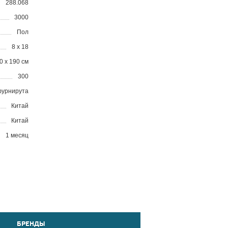
288.068
3000
Пол
8 x 18
0 x 190 см
300
 фурнирута
Китай
Китай
1 месяц
БРЕНДЫ