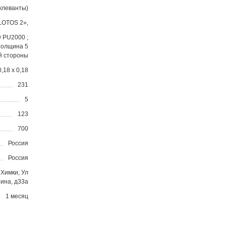
клеванты)
LOTOS 2»,
D PU2000 ;
толщина 5
й стороны
0,18 х 0,18
231
5
123
700
Россия
Россия
Химки, Ул
ина, д33а
1 месяц