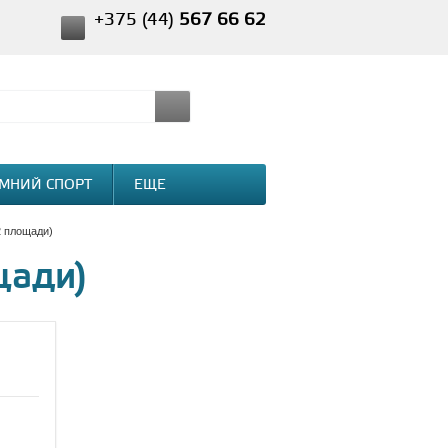
+375 (44)
567 66 62
МНИЙ СПОРТ
ЕЩЕ
2 площади)
щади)