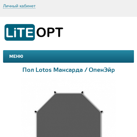
Личный кабинет
МЕНЮ
МАШИНКИ И МОТОЦИКЛЫ
ТОВАРЫ ДЛЯ ТУРИЗМА
Пол Lotos Мансарда / ОпенЭйр