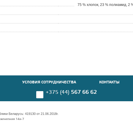
75 % хлопок, 23 % полиамид, 2 
УСЛОВИЯ СОТРУДНИЧЕСТВА
КОНТАКТЫ
+375 (44)
567 66 62
ики Беларусь: 419130 от 21.06.2018г.
нженерная 14а-7
имости 169 оф. 703