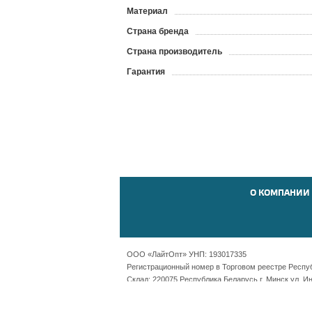
Материал
Страна бренда
Страна производитель
Гарантия
О КОМПАНИИ
ООО «ЛайтОпт» УНП: 193017335
Регистрационный номер в Торговом реестре Республ
Склад: 220075 Республика Беларусь г. Минск ул. И
Офис: Республика Беларусь г. Минск пр-т Независ