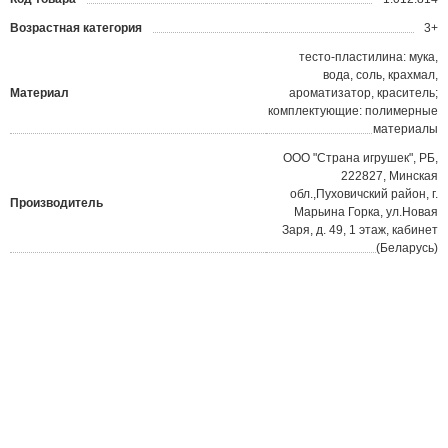
?
Возрастная категория
3+
тесто-пластилина: мука,
вода, соль, крахмал,
Материал
ароматизатор, краситель;
комплектующие: полимерные
материалы
ООО "Страна игрушек", РБ,
222827, Минская
обл.,Пуховичский район, г.
Производитель
Марьина Горка, ул.Новая
Заря, д. 49, 1 этаж, кабинет
(Беларусь)