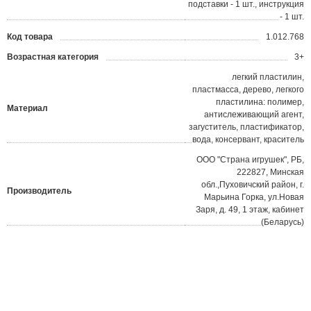
подставки - 1 шт., инструкция
- 1 шт.
Код товара
1.012.768
?
Возрастная категория
3+
легкий пластилин,
пластмасса, дерево, легкого
пластилина: полимер,
Материал
антислеживающий агент,
загуститель, пластификатор,
вода, консервант, краситель
ООО "Страна игрушек", РБ,
222827, Минская
обл.,Пуховичский район, г.
Производитель
Марьина Горка, ул.Новая
Заря, д. 49, 1 этаж, кабинет
(Беларусь)