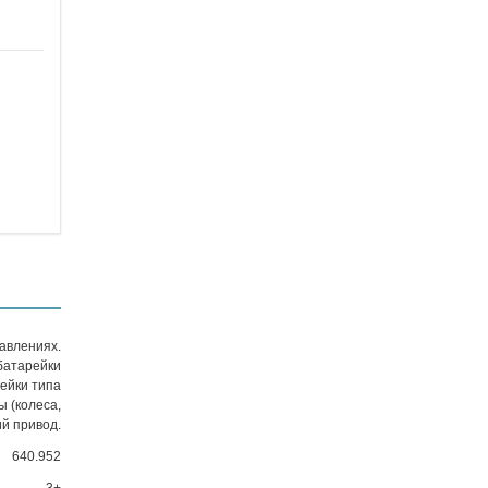
авлениях.
батарейки
рейки типа
ы (колеса,
ий привод.
640.952