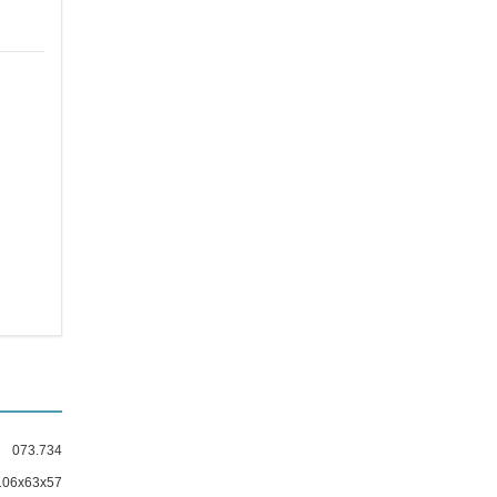
073.734
106x63x57