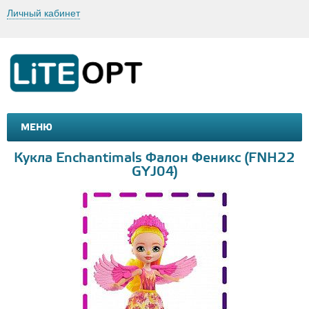
Личный кабинет
МЕНЮ
МАШИНКИ И МОТОЦИКЛЫ
ТОВАРЫ ДЛЯ ТУРИЗМА
Кукла Enchantimals Фалон Феникс (FNH22
GYJ04)