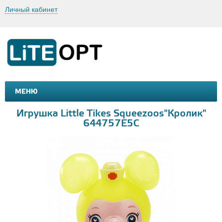
Личный кабинет
МЕНЮ
МАШИНКИ И МОТОЦИКЛЫ
ТОВАРЫ ДЛЯ ТУРИЗМА
Игрушка Little Tikes Squeezoos"Кролик"
644757E5C